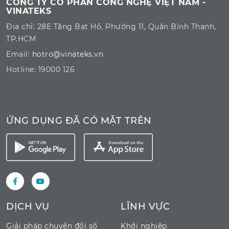
CÔNG TY CỔ PHẦN CÔNG NGHỆ VIỆT NAM -
VINATEKS
Địa chỉ: 28E Tăng Bạt Hổ, Phường 11, Quận Bình Thạnh,
TP.HCM
Email:
hotro@vinateks.vn
Hotline: 19000 126
ỨNG DỤNG ĐÃ CÓ MẶT TRÊN
DỊCH VỤ
LĨNH VỰC
Giải pháp chuyển đổi số
Khởi nghiệp