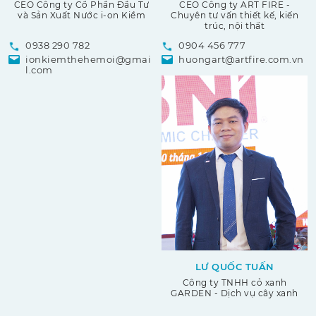
CEO Công ty Cổ Phần Đầu Tư
CEO Công ty ART FIRE -
và Sản Xuất Nước i-on Kiềm
Chuyên tư vấn thiết kế, kiến
trúc, nội thất
0938 290 782
0904 456 777
ionkiemthehemoi@gmai
huongart@artfire.com.vn
l.com
LƯ QUỐC TUẤN
Công ty TNHH cỏ xanh
GARDEN - Dịch vụ cây xanh