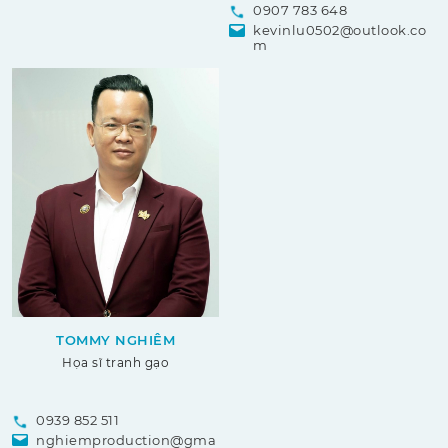
0907 783 648
kevinlu0502@outlook.co
m
TOMMY NGHIÊM
Họa sĩ tranh gạo
0939 852 511
nghiemproduction@gma