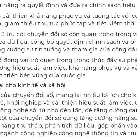
 năng ra quyết định và đưa ra chính sách hiệu
 cải thiện khả năng phục vụ và tương tác với c
n, giảm thiểu thủ tục phức tạp và tiết kiệm thờ
 3 trụ cột chuyển đổi số còn quan trọng trong 
và dữ liệu, công bố quyết định chính sách và p
g cường sự tin tưởng và tham gia của công dâ
đóng vai trò quan trọng trong thúc đẩy sự phát
ờng hiệu suất làm việc, khả năng phục vụ và 
 triển bền vững của quốc gia.
ại cho kinh tế và xã hội
t của chuyển đổi số, mang lại nhiều lợi ích cho 
tế, khởi nghiệp và cải thiện hiệu suất làm việc
ng nghệ số, từ nhỏ đến lớn, để tăng cường cạn
ụ cột của chuyển đổi số cũng tăng cường năng s
 năng thu thập, phân tích dữ liệu, góp phần vào
c ngành công nghiệp công nghệ thông tin và tr