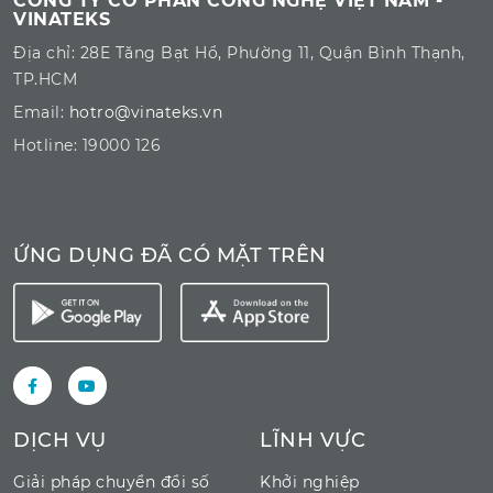
CÔNG TY CỔ PHẦN CÔNG NGHỆ VIỆT NAM -
VINATEKS
Địa chỉ: 28E Tăng Bạt Hổ, Phường 11, Quận Bình Thạnh,
TP.HCM
Email:
hotro@vinateks.vn
Hotline: 19000 126
ỨNG DỤNG ĐÃ CÓ MẶT TRÊN
DỊCH VỤ
LĨNH VỰC
Giải pháp chuyển đổi số
Khởi nghiệp