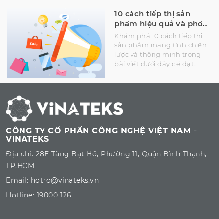
10 cách tiếp thị sản
phẩm hiệu quả và phổ
biến nhất hiện nay
Khám phá 10 cách tiếp thị
sản phẩm mang tính chiến
lược và thông minh trong
bài viết dưới đây để đạt
được thành công trong một
thị trường bão hòa như hiện
nay.
CÔNG TY CỔ PHẦN CÔNG NGHỆ VIỆT NAM -
VINATEKS
Địa chỉ: 28E Tăng Bạt Hổ, Phường 11, Quận Bình Thạnh,
TP.HCM
Email:
hotro@vinateks.vn
Hotline: 19000 126