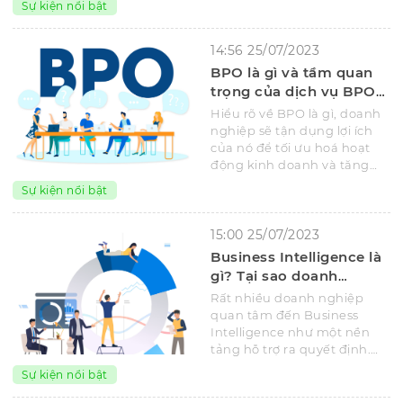
Sự kiện nổi bật
đe dọa kỹ thuật số tiềm ẩn.
14:56 25/07/2023
BPO là gì và tầm quan
trọng của dịch vụ BPO
đối với doanh nghiệp
Hiểu rõ về BPO là gì, doanh
nghiệp sẽ tận dụng lợi ích
của nó để tối ưu hoá hoạt
động kinh doanh và tăng
cạnh tranh trong thị trường.
Sự kiện nổi bật
15:00 25/07/2023
Business Intelligence là
gì? Tại sao doanh
nghiệp áp dụng BI ngay
Rất nhiều doanh nghiệp
để thành công?
quan tâm đến Business
Intelligence như một nền
tảng hỗ trợ ra quyết định.
Vậy Business Intelligence là
Sự kiện nổi bật
gì?