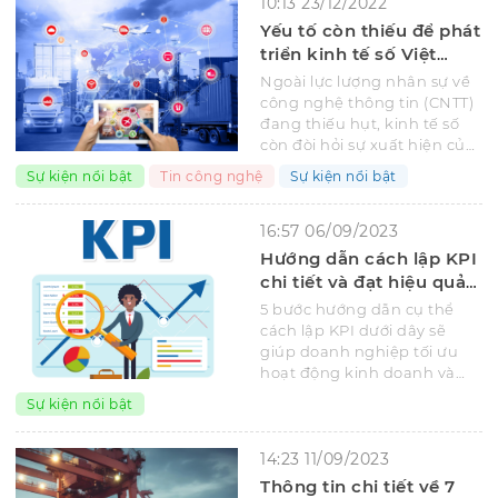
10:13 23/12/2022
Yếu tố còn thiếu để phát
triển kinh tế số Việt
Nam
Ngoài lực lượng nhân sự về
công nghệ thông tin (CNTT)
đang thiếu hụt, kinh tế số
còn đòi hỏi sự xuất hiện của
nhóm người tiêu dùng mới.
Sự kiện nổi bật
Tin công nghệ
Sự kiện nổi bật
16:57 06/09/2023
Hướng dẫn cách lập KPI
chi tiết và đạt hiệu quả
nhất
5 bước hướng dẫn cụ thể
cách lập KPI dưới dây sẽ
giúp doanh nghiệp tối ưu
hoạt động kinh doanh và
năng suất làm việc của
Sự kiện nổi bật
nhân viên một cách hiệu
quả.
14:23 11/09/2023
Thông tin chi tiết về 7