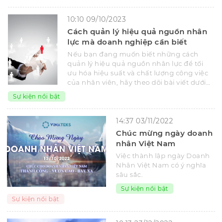
10:10 09/10/2023
Cách quản lý hiệu quả nguồn nhân
lực mà doanh nghiệp cần biết
Nếu bạn đang muốn biết những cách
quản lý hiệu quả nguồn nhân lực để tối
ưu hóa hiệu suất và chất lượng công việc
của nhân viên, hãy theo dõi bài viết dưới
đây.
Sự kiện nổi bật
14:37 03/11/2022
Chúc mừng ngày doanh
nhân Việt Nam
Việc thành lập ngày Doanh
Nhân Việt Nam có ý nghĩa
sâu sắc.
Sự kiện nổi bật
Sự kiện nổi bật