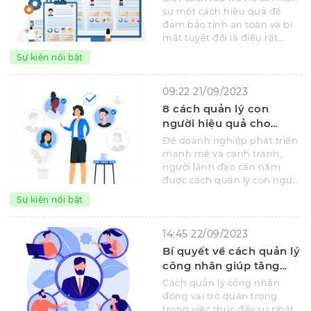
sự một cách hiệu quả để
đảm bảo tính an toàn và bí
mật tuyệt đối là điều rất
quan trọng trong việc quản
Sự kiện nổi bật
lý nhân sự.
09:22 21/09/2023
8 cách quản lý con
người hiệu quả cho
doanh nghiệp
Để doanh nghiệp phát triển
mạnh mẽ và cạnh tranh,
người lãnh đạo cần nắm
được cách quản lý con người
hiệu quả để đạt được hiệu
Sự kiện nổi bật
suất tối ưu.
14:45 22/09/2023
Bí quyết về cách quản lý
công nhân giúp tăng
năng suất hiệu quả
Cách quản lý công nhân
đóng vai trò quan trọng
trong việc thúc đẩy sự phát