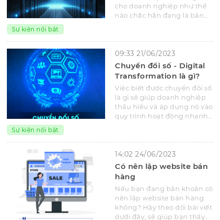
cho doanh nghiệp như thế
nào chắc hẳn đang là băn
khoăn của rất nhiều bạn?
Sự kiện nổi bật
09:33 21/06/2023
Chuyển đổi số - Digital
Transformation là gì?
Việc biết được chuyển đổi số
là gì sẽ giúp doanh nghiệp
thấu hiểu và áp dụng nó vào
quy trình hoạt động nhanh
chóng và hiệu quả hơn.
Sự kiện nổi bật
14:02 24/06/2023
Có nên lập website bán
hàng
Nếu bạn đang băn khoăn có
nên lập website bán hàng
không? Hãy theo dõi bài viết
dưới đây, sẽ giúp bạn thấy