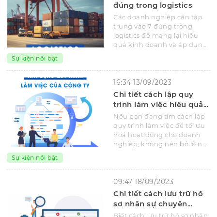
đúng trong logistics
Các doanh nghiệp cần tập
trung vào 7 đúng trong
logistics để mang lại hiệu
quả kinh doanh và áp dụng
tối ưu các dịch vụ chuỗi
Sự kiện nổi bật
cung ứng cho đối tác.
16:34 13/09/2023
Chi tiết cách lập quy
trình làm việc hiệu quả
cho doanh nghiệp
Nếu bạn đang tìm cách lập
quy trình làm việc để tối ưu
hoá hoạt động cho doanh
nghiệp, không nên bỏ lỡ nội
dung chi tiết của bài viết
Sự kiện nổi bật
này.
09:47 18/09/2023
Chi tiết cách lưu trữ hồ
sơ nhân sự chuyên
nghiệp và hiệu quả
Biết cách lưu trữ hồ sơ nhân