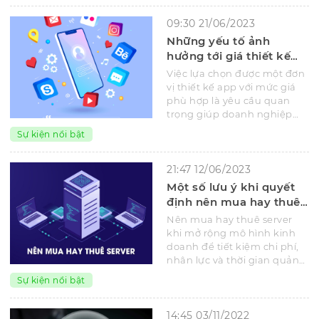
09:30 21/06/2023
Những yếu tố ảnh
hưởng tới giá thiết kế
app
Việc lựa chọn được một đơn
vị thiết kế app với mức giá
phù hợp là yêu cầu quan
trọng giúp doanh nghiệp
giảm được chi phí thiết kế
Sự kiện nổi bật
app.
21:47 12/06/2023
Một số lưu ý khi quyết
định nên mua hay thuê
server
Nên mua hay thuê server
khi mở rộng mô hình kinh
doanh để tiết kiệm chi phí,
nhân lực và thời gian quản
trị server.
Sự kiện nổi bật
14:45 03/11/2022