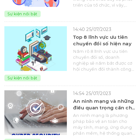
triển của tổ chức, vì vậy,
doanh nghiệp cần áp dụng
Sự kiện nổi bật
chiến lược quản lý hiệu quả
nhất.
14:40 25/07/2023
Top 8 lĩnh vực ưu tiên
chuyển đổi số hiện nay
Nắm rõ 8 lĩnh vực ưu tiên
chuyển đổi số, doanh
nghiệp sẽ nắm bắt được cơ
hội chuyển đổi thành công
với nhiều lợi ích về hiệu suất
Sự kiện nổi bật
và tối ưu chi phí.
14:54 25/07/2023
An ninh mạng và những
điều quan trọng cần chú
ý
An ninh mạng là phương
pháp bảo vệ an toàn cho
máy tính, mạng, ứng dụng
phần mềm, hệ thống quan
trọng và dữ liệu khỏi các mối