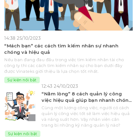
14:38 25/10/2023
“Mách bạn” các cách tìm kiếm nhân sự nhanh
chóng và hiệu quả
Nếu bạn đang đau đầu trong việc tìm kiếm nhân tài cho
công ty thì các cách tìm kiếm nhân sự cho bạn dưới đây
được Vinateks giới thiệu là lựa chọn tốt nhất.
Sự kiện nổi bật
12:43 24/10/2023
“Nằm lòng” 8 cách quản lý công
việc hiệu quả giúp bạn nhanh chóng
thăng tiến
Cùng một lượng công việc, người có cách
quản lý công việc tốt sẽ làm việc hiệu quả
và năng suất hơn. Vậy nhân viên cần
trang bị những kỹ năng quản lý nào?
Sự kiện nổi bật